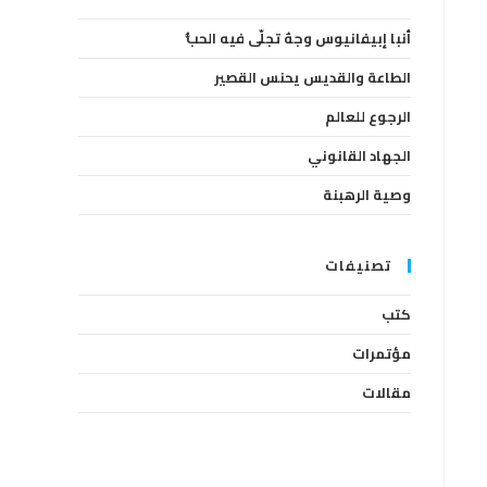
the
أنبا إبيفانيوس وجهٌ تجلّى فيه الحبُّ
search
panel.
الطاعة والقديس يحنس القصير
الرجوع للعالم
الجهاد القانوني
وصية الرهبنة
تصنيفات
كتب
مؤتمرات
مقالات