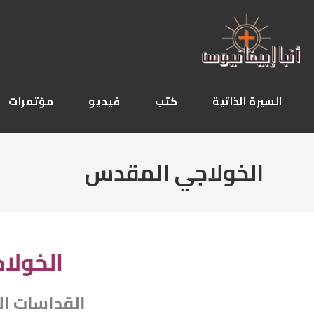
Ski
t
conten
السيرة الذاتية
كتب
فيديو
مؤتمرات
الخولاجي المقدس
الخولا
القداسات الث