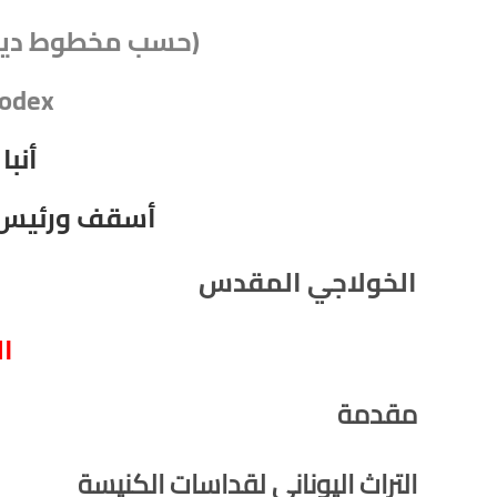
(حسب مخطوط دير 
Codex
أنبا
أسقف ورئيس دي
الخولاجي المقدس
ا
مقدمة
التراث اليوناني لقداسات الكنيسة