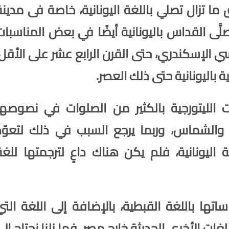
 تزال تصلي باللغة اليونانية، خاصة فى مدينة
صلَّى القداس باليونانية أيضًا في بعض المناسبات
 الإسكندري، حتى القرن الرابع عشر على الأقل،
ة باليونانية حتى ذلك العصر.
 الليتورجية بالكثير من الصلوات في نصوصها
ب والشماس، وربما يرجع السبب في ذلك لتعوّد
اليونانية، فلم يكن هناك داعٍ لترجمتها للغة
تها باللغة القبطية، بالإضافة إلى اللغة التي
غات الأخرى الحديثة خارج مصر، فما زلنا نحتاج إلى