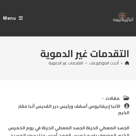
Ski
t
Menu
conten
التقدمات غير الدموية
>
أحدث الموضوعات
>
التقدمات غير الدموية
Post
مقالات
category:
Post
الأنبا إبيفانيوس أسقف ورئيس دير القديس أنبا مقار
author:
الكبير
الجسد المعطي الحياة الجسد المعطي الحياة في يوم الخميس
الكبير، المعروف باسم خميس العهد، أسس ربنا يسوع المسيح