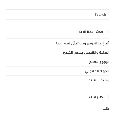
ress
cape
to
lose
أحدث المقالات
the
أنبا إبيفانيوس وجهٌ تجلّى فيه الحبُّ
arch
anel.
الطاعة والقديس يحنس القصير
الرجوع للعالم
الجهاد القانوني
وصية الرهبنة
تصنيفات
كتب