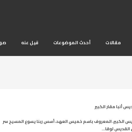
مقالات
أحدث الموضوعات
قيل عنه
صور
س أنبا مقار الكبير
يس الكبير، المعروف باسم خميس العهد، أسس ربنا يسوع المسيح سر
يل القديس لوقا…