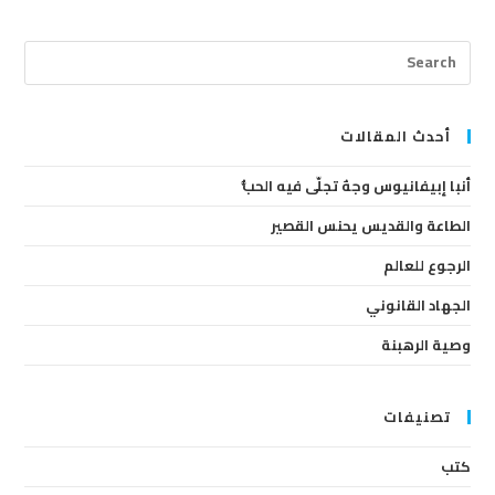
ress
cape
to
lose
أحدث المقالات
the
أنبا إبيفانيوس وجهٌ تجلّى فيه الحبُّ
arch
anel.
الطاعة والقديس يحنس القصير
الرجوع للعالم
الجهاد القانوني
وصية الرهبنة
تصنيفات
كتب