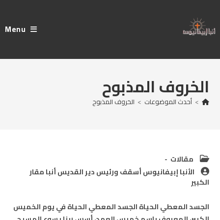
Ski
t
Menu
conten
الخروف المذبوح
>
أحدث الموضوعات
>
الخروف المذبوح
Post
مقالات
category:
Post
الأنبا إبيفانيوس أسقف ورئيس دير القديس أنبا مقار
author:
الكبير
الجسد المعطي الحياة الجسد المعطي الحياة في يوم الخميس
الكبير، المعروف باسم خميس العهد، أسس ربنا يسوع المسيح