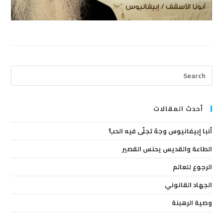
ress
cape
to
lose
أحدث المقالات
the
أنبا إبيفانيوس وجهٌ تجلّى فيه الحبُّ
arch
anel.
الطاعة والقديس يحنس القصير
الرجوع للعالم
الجهاد القانوني
وصية الرهبنة