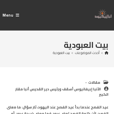
Ski
t
Menu
conten
بيت العبودية
>
أحدث الموضوعات
>
بيت العبودية
Post
مقالات
category:
Post
الأنبا إبيفانيوس أسقف ورئيس دير القديس أنبا مقار
author:
الكبير
عيد الفصح عندما بدأ عيد الفصح عند اليهود، ثار سؤال: ما معنى
الفصح، لأن كلمة الفصح تعني عبور، فما معنى ذبيحة عبور. أو