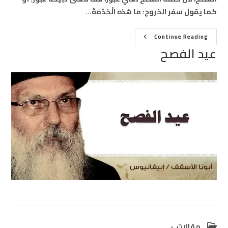
كما يقول سفر الخروج: مَا هَذِهِ الْخِدْمَةُ…
عيد
Continue Reading
الفصح
عيد الفصح
Post
مقالات