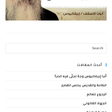
ress
cape
to
lose
أحدث المقالات
the
أنبا إبيفانيوس وجهٌ تجلّى فيه الحبُّ
arch
anel.
الطاعة والقديس يحنس القصير
الرجوع للعالم
الجهاد القانوني
وصية الرهبنة