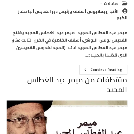
Post
مقالات
category:
Post
الأنبا إبيفانيوس أسقف ورئيس دير القديس أنبا مقار
author:
الكبير
ميمر عيد الغطاس المجيد ميمر عيد الغطاس المجيد يفتتح
القديس بولس البوشي، أسقف القاهرة في القرن الثالث عشر،
ميمر عيد الغطاس المجيد قائلاً: [المجد لقدوس القديسين
الذي قدَّسنا بالميلاد…
مقتطفات
Continue Reading
من
مقتطفات من ميمر عيد الغطاس
ميمر
عيد
المجيد
الغطاس
المجيد