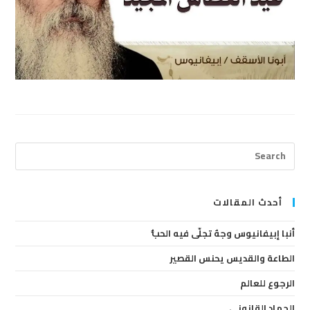
ress
cape
to
lose
أحدث المقالات
the
أنبا إبيفانيوس وجهٌ تجلّى فيه الحبُّ
arch
anel.
الطاعة والقديس يحنس القصير
الرجوع للعالم
الجهاد القانوني