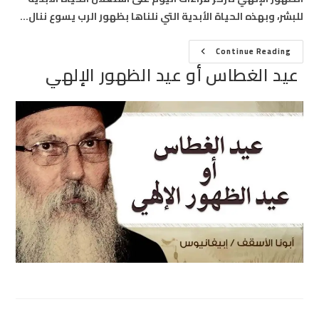
للبشر، وبهذه الحياة الأبدية التي نلناها بظهور الرب يسوع ننال…
عيد
Continue Reading
الغطاس
عيد الغطاس أو عيد الظهور الإلهي
أو
عيد
الظهور
الإلهي