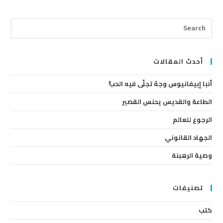
ress
cape
to
lose
أحدث المقالات
the
أنبا إبيفانيوس وجهٌ تجلّى فيه الحبُّ
arch
anel.
الطاعة والقديس يحنس القصير
الرجوع للعالم
الجهاد القانوني
وصية الرهبنة
تصنيفات
كتب