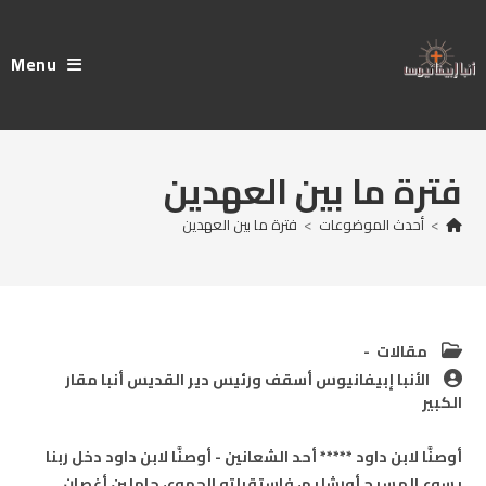
Ski
t
Menu
conten
فترة ما بين العهدين
>
أحدث الموضوعات
>
فترة ما بين العهدين
Post
مقالات
category:
Post
الأنبا إبيفانيوس أسقف ورئيس دير القديس أنبا مقار
author:
الكبير
أوصنَّا لابن داود ***** أحد الشعانين - أوصنَّا لابن داود دخل ربنا
يسوع المسيح أورشليم، فاستقبلته الجموع، حاملين أغصان