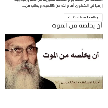
إرميا في الشكوى أمام الله من ظالميه، ويطلب من…
أن
Continue Reading
يخلِّصه
أن يخلِّصه من الموت
من
الموت