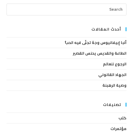
ress
cape
to
lose
أحدث المقالات
the
أنبا إبيفانيوس وجهٌ تجلّى فيه الحبُّ
arch
anel.
الطاعة والقديس يحنس القصير
الرجوع للعالم
الجهاد القانوني
وصية الرهبنة
تصنيفات
كتب
مؤتمرات