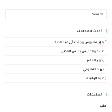
ress
cape
to
lose
أحدث المقالات
the
أنبا إبيفانيوس وجهٌ تجلّى فيه الحبُّ
arch
anel.
الطاعة والقديس يحنس القصير
الرجوع للعالم
الجهاد القانوني
وصية الرهبنة
تصنيفات
كتب