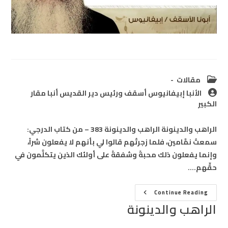
Post
مقالات
category:
Post
الأنبا إبيفانيوس أسقف ورئيس دير القديس أنبا مقار
author:
الكبير
الراهب والدينونة الراهب والدينونة 383 – من كتاب الدرجي:
سمعتُ نمَّامين، فلما زجرتُهم قالوا لي بأنهم لا يفعلون شراً،
وإنما يفعلون ذلك محبةً وشفقةً على أولئك الذين يتكلَّمون في
حقِّهم.…
الراهب
Continue Reading
والدينونة
الراهب والدينونة