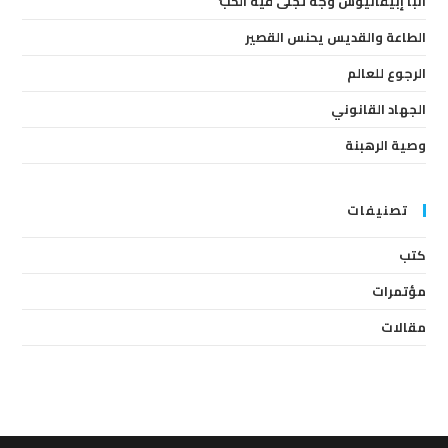
أنبا إبيفانيوس وجهٌ تجلّى فيه الحبُّ
arch
anel.
الطاعة والقديس يحنس القصير
الرجوع للعالم
الجهاد القانوني
وصية الرهبنة
تصنيفات
كتب
مؤتمرات
مقالات