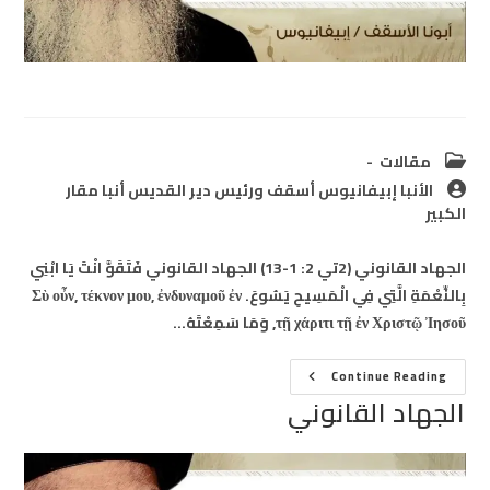
Post
مقالات
category:
Post
الأنبا إبيفانيوس أسقف ورئيس دير القديس أنبا مقار
author:
الكبير
الجهاد القانوني (2تي 2: 1-13) الجهاد القانوني فَتَقَوَّ انْتَ يَا ابْنِي
بِالنِّعْمَةِ الَّتِي فِي الْمَسِيحِ يَسُوعَ. Σὺ οὖν, τέκνον μου, ἐνδυναμοῦ ἐν
τῇ χάριτι τῇ ἐν Χριστῷ Ἰησοῦ, وَمَا سَمِعْتَهُ…
الجهاد
Continue Reading
القانوني
الجهاد القانوني