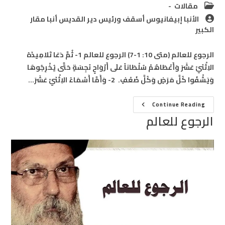
Post
مقالات
category:
Post
الأنبا إبيفانيوس أسقف ورئيس دير القديس أنبا مقار
author:
الكبير
الرجوع للعالم (متى 10: 1-7) الرجوع للعالم 1- ثُمَّ دَعَا تَلاَمِيذَهُ
الاِثْنَيْ عَشَرَ وَأَعْطَاهُمْ سُلْطَاناً عَلَى أَرْوَاحٍ نَجِسَةٍ حَتَّى يُخْرِجُوهَا
وَيَشْفُوا كُلَّ مَرَضٍ وَكُلَّ ضُعْفٍ. 2- وَأَمَّا أَسْمَاءُ الاِثْنَيْ عَشَرَ…
الرجوع
Continue Reading
للعالم
الرجوع للعالم