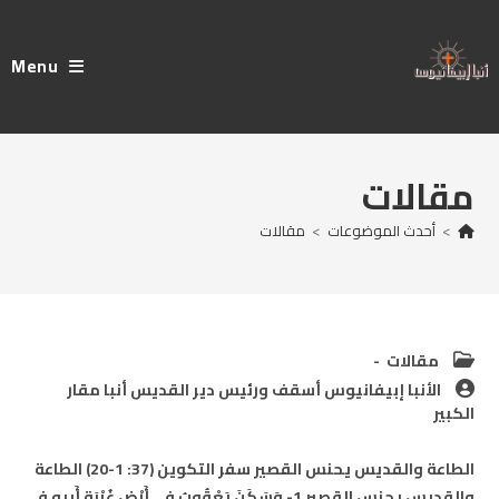
Ski
t
Menu
conten
مقالات
>
أحدث الموضوعات
>
مقالات
Post
مقالات
category:
Post
الأنبا إبيفانيوس أسقف ورئيس دير القديس أنبا مقار
author:
الكبير
الطاعة والقديس يحنس القصير سفر التكوين (37: 1-20) الطاعة
والقديس يحنس القصير 1- وَسَكَنَ يَعْقُوبُ فِي أَرْضِ غُرْبَةِ أَبِيهِ فِي