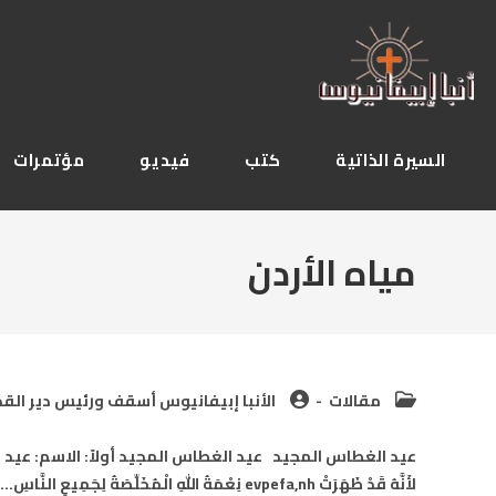
Ski
t
conten
السيرة الذاتية
كتب
فيديو
مؤتمرات
مياه الأردن
Post
Post
مقالات
الأنبا إبيفانيوس أسقف ورئيس دير القدي
author:
category:
عيد الغطاس المجيد عيد الغطاس المجيد أولاً: الاسم: عيد ا
لأَنَّهُ قَدْ ظَهَرَتْ evpefa,nh نِعْمَةُ اللهِ الْمُخَلِّصَةُ لِجَمِيعِ النَّاسِ…