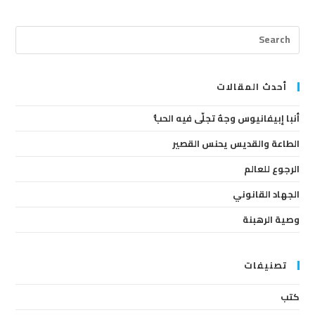
ress
cape
to
lose
أحدث المقالات
the
أنبا إبيفانيوس وجهٌ تجلّى فيه الحبُّ
arch
anel.
الطاعة والقديس يحنس القصير
الرجوع للعالم
الجهاد القانوني
وصية الرهبنة
تصنيفات
كتب