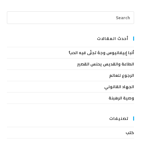
ress
cape
to
lose
أحدث المقالات
the
أنبا إبيفانيوس وجهٌ تجلّى فيه الحبُّ
arch
anel.
الطاعة والقديس يحنس القصير
الرجوع للعالم
الجهاد القانوني
وصية الرهبنة
تصنيفات
كتب