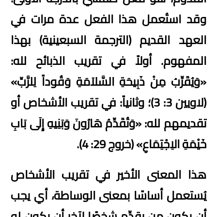
وقد استُعمل هذا الفعل عدة مرات في
العهد القديم
(
الترجمة السبعينية
)
بهذا
المفهوم
.
أولاً في تقريب الذبائح لله
:
«
وَيُقَرِّبُ مِنْ ذَبِيحَةِ السَّلاَمَةِ وَقُوداً لِلرَّبِّ
»
(
لاويين
3: 3)
؛ وثانياً
:
في تقريب الأشخاص أو
تقديمهم لله
: «
وَتُقَدِّمُ هَارُونَ وَبَنِيهِ إِلَى بَابِ
خَيْمَةِ الاِجْتِمَاعِ
» (
خروج
29: 4).
هذا المعنى الأخير في تقريب الأشخاص
يُستعمل أساسًا بمعنى الوساطة، أي يجب
أن يكون من يقدِّم شخصًا لآخر أن يكون له