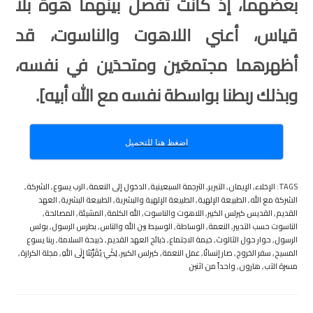
بعضهما، إذ كانت تفصل بينهما هوةٌ بلا
قياس، أعني اللاهوت والناسوت، قد
أظهرهما مجتمعَين ومتحدَين في نفسه،
وبذلك ربطنا بواسطة نفسه مع الله أبيه
].
اضغظ هنا للتحميل
TAGS
:
الإخلاء
,
الإيمان
,
التبرير
,
الترجمة السبعينية
,
الدخول إلى النعمة
,
الرب يسوع
,
الشركة
,
الشركة مع الله
,
الطبيعة الإلهية
,
الطبيعة الإلهية والبشرية
,
الطبيعة البشرية
,
العهد
القديم
,
القديس كيرلس الكبير
,
اللاهوت والناسوت
,
الله الكلمة
,
المشيئة
,
المصالحة
,
الناسوت حسب التدبير
,
النعمة
,
الوساطة
,
الوسيط بين الله والناس
,
بطرس الرسول
,
بولس
الرسول
,
حوار حول الثالوث
,
خيمة الاجتماع
,
ذبائح العهد القديم
,
ذبيحة السلامة
,
ربنا يسوع
المسيح
,
سفر الخروج
,
صار إنسانًا
,
عمل النعمة
,
كيرلس الكبير
,
لِكَيْ يُقَرِّبَنَا إِلَى اللهِ
,
مجلة الكرازة
,
مسرة الآب
,
هارون
,
واحداً من اثنين