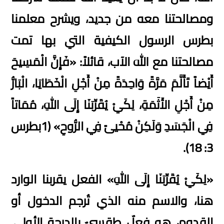
ومصالحتنا معه من جديد، ويشرح معلمنا
بطرس الرسول الكيفية التي بها تمت
مصالحتنا مع الله الآب، قائلاً
: «
فَإِنَّ الْمَسِيحَ
أَيْضاً تَأَلَّمَ مَرَّةً وَاحِدَةً مِنْ أَجْلِ الْخَطَايَا، الْبَارُّ
مِنْ أَجْلِ الأَثَمَةِ، لِكَيْ يُقَرِّبَنَا إِلَى اللهِ، مُمَاتاً
فِي الْجَسَدِ وَلَكِنْ مُحْيىً فِي الرُّوحِ
» (1
بطرس
3: 18).
«
لِكَيْ يُقَرِّبَنَا إِلَى اللهِ
»
الفعل يقربنا الوارد
هنا، والاسم منه الذي تُرجم الدخول أو
القدوم، هو فعلٌ طقسيٌ بالدرجة الأولى
.