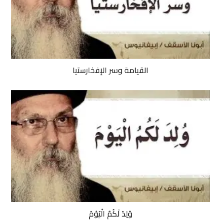
القيامة وسر الإفخارستيا
وُلِدَ لَكُمُ الْيَوْمَ