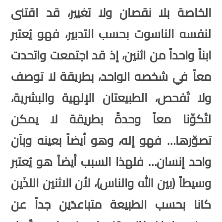
الخاصة بلا نقصان ولا تغيير، قد اقتنى
لنفسه الناسوت بحسب التدبير،
فهو يُعتبر
ابناً واحداً من اثنين، إذ قد اجتمعت واتحدت
معاً في شخصه الواحد، بطريقة لا توصف
ولا تُفحص، الطبيعتان الإلهية والبشرية،
لتُكوِّنا معاً وحدةً بطريقة لا يمكن
تصوّرها
…
فهو إله، وهو أيضاً بعينه وبآن
واحد إنسان
…
فلهذا السبب أيضاً هو يُعتبر
وسيطاً
(
بين الله والناس
)
، لأن الاثنين اللذَين
كانا بحسب الطبيعة متباعدَين جداً عن