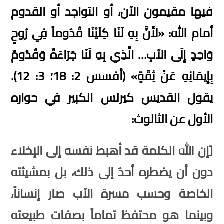
فيها مقيمون الآن، أو التواجد أو القدوم
أمام الله
: «
لأَنَّ بِهِ لَنَا كِلَيْنَا قُدُوماً فِي رُوحٍ
وَاحِدٍ إِلَى الآبِ
…
الَّذِي بِهِ لَنَا جَرَاءَةٌ وَقُدُومٌ
بِإِيمَانِهِ عَنْ ثِقَةٍ
» (
أفسس
2: 18
؛
3: 12).
يقول القديس كيرلس الكبير في حواره
الأول عن الثالوث
:
[إن الله الكلمة قد أهبط نفسه إلى الإخلاء
دون أن يضطره أحدٌ إلى ذلك، بل بمشيئته
الخاصة وحسب مسرة الآب صار إنساناً
،
وبينما هو محتفظ تماماً بصفات طبيعته