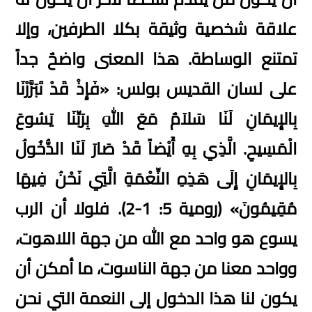
علاقة شخصية وثيقة بكلا الطرفين، وإلا
تمتنع الوساطة
.
هذا المعنى واضحٌ جداً
على لسان القديس بولس
: «
فَإِذْ قَدْ تَبَرَّرْنَا
بِالإِيمَانِ لَنَا سَلاَمٌ مَعَ اللهِ بِرَبِّنَا يَسُوعَ
الْمَسِيحِ
.
الَّذِي بِهِ أَيْضاً قَدْ صَارَ لَنَا الدُّخُولُ
بِالإِيمَانِ إِلَى هَذِهِ النِّعْمَةِ الَّتِي نَحْنُ فِيهَا
مُقِيمُونَ
» (
رومية
5: 1-2).
فلولا أن الرب
يسوع هو واحد مع الله من جهة اللاهوت،
وواحد معنا من جهة الناسوت، ما أمكن أن
يكون لنا هذا الدخول إلى النعمة التي نحن