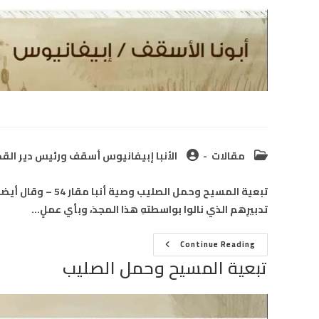
Post
Post
مقالات
الأنبا إبيفانيوس أسقف ورئيس دير القدي
author:
category:
تبعية المسيح وحمل 
تدبيرِهم الذي نالوا بواسطتهِ هذا المجدَ، وبأي عملٍ…
تبعية
Continue Reading
المسيح
تبعية المسيح وحمل الصليب
وحمل
الصليب