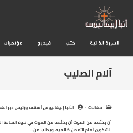
Ski
t
conten
السيرة الذاتية
كتب
فيديو
مؤتمرات
آلام الصليب
Post
Post
مقالات
الأنبا إبيفانيوس أسقف ورئيس دير القدي
author:
category:
أن يخلِّصه من الموت أن يخلِّصه من الموت في نبوة الساعة ا
الشكوى أمام الله من ظالميه، ويطلب من…