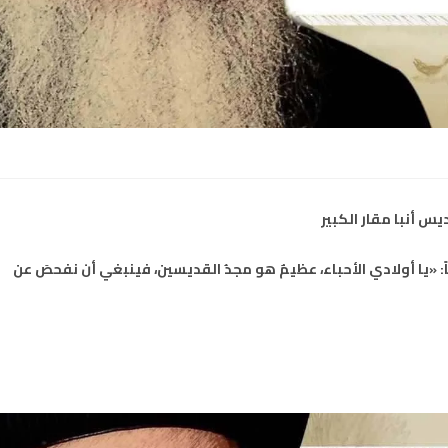
س أنبا مقار الكبير
الصليب وصية أنبا مقار 54 – وقال أيضاً: «يا أولادي الأحباء، عظيمٌ هو مجدُ القديسين، فينبغي أن نفحصَ عن