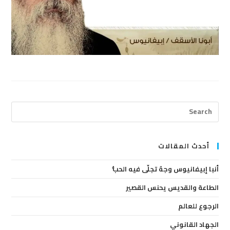
ress
cape
to
lose
أحدث المقالات
the
أنبا إبيفانيوس وجهٌ تجلّى فيه الحبُّ
arch
anel.
الطاعة والقديس يحنس القصير
الرجوع للعالم
الجهاد القانوني