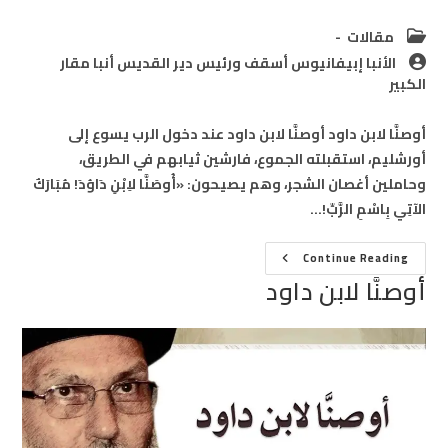
Post
مقالات
category:
Post
الأنبا إبيفانيوس أسقف ورئيس دير القديس أنبا مقار
author:
الكبير
أوصنَّا لابن داود أوصنَّا لابن داود عند دخول الرب يسوع إلى
أورشليم، استقبلته الجموع، فارشين ثيابهم في الطريق،
وحاملين أغصان الشجر، وهم يصيحون: «أُوصَنَّا لاِبْنِ دَاوُدَ! مُبَارَكٌ
الآتِي بِاسْمِ الرَّبِّ!…
أوصنَّا
Continue Reading
لابن
أوصنَّا لابن داود
داود