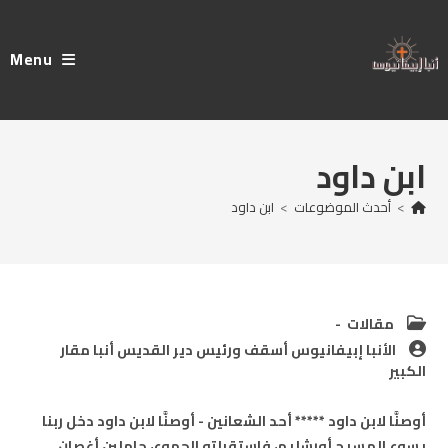
Ski
t
Menu
conten
ابن داود
>
أحدث الموضوعات
>
ابن داود
Post
مقالات
category:
Post
الأنبا إبيفانيوس أسقف ورئيس دير القديس أنبا مقار
author:
الكبير
أوصنَّا لابن داود ***** أحد الشعانين - أوصنَّا لابن داود دخل ربنا
يسوع المسيح أورشليم، فاستقبلته الجموع، حاملين أغصان