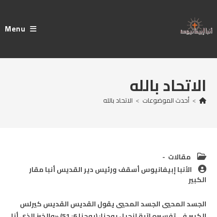
Ski
t
Menu
conten
الاتحاد بالله
>
أحدث الموضوعات
>
الاتحاد بالله
Post
مقالات
category:
Post
الأنبا إبيفانيوس أسقف ورئيس دير القديس أنبا مقار
author:
الكبير
الجسد المحيي الجسد المحيي يقول القديس القديس كيرلس
الكبير في تفسيره لآية إنجيل يوحنا: (يوحنا 6: 51) «والخبز الذي أنا