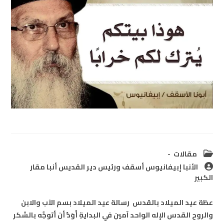
Post
مقالات
category:
Post
الأنبا إبيفانيوس أسقف ورئيس دير القديس أنبا مقار
author:
الكبير
عظة عيد الميلاد بالقدس رسالة عيد الميلاد بسم الآب والابن
والروح القدس الإله الواحد آمين في البدايةِ أَوَدُّ أن أتوجَّه بالشكر