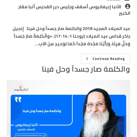
category:
Post
الأنبا إبيفانيوس أسقف ورئيس دير القديس أنبا مقار
author:
الكبير
عيد الميلاد المجيد 2018 والكلمة صار جسداً وحل فينا إنجيل
باكر قداس عيد الميلاد (يوحنا 1: 14-17): «وَالْكَلِمَةُ صَارَ جَسَداً
وَحَلَّ فِيِنَا، وَرَأَيْنَا مَجْدَهُ مَجْداً كَمَا لِوَحِيدٍ مِنَ الآبِ…
والكلمة
Continue Reading
صار
والكلمة صار جسداً وحل فينا
جسداً
وحل
فينا