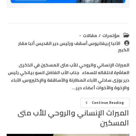
Post
مؤتمرات
/
مقالات
category:
Post
الأنبا إبيفانيوس أسقف ورئيس دير القديس أنبا مقار
author:
الكبير
الميراث الإنساني والروحي للأب متى المسكين في الذكرى
العاشرة لانتقاله للسماء جناب الأب الفاضل انسو بيانكي رئيس
دير بوزى سادتي الآباء المطارنة والأساقفة والإكليروس، الآباء
والإخوة والأخوات أعضاء دير…
الميراث
Continue Reading
الإنساني
الميراث الإنساني والروحي للأب متى
والروحي
للأب
المسكين
متى
المسكين