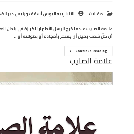
Post
Post
مقالات
الأنبا إبيفانيوس أسقف ورئيس دير القدي
author:
category:
علامة الصليب عندما خرج الرسل الأطهار للكرازة في بلدان ال
أن كلَّ شعب يميل أن يفتخر بأمجاده أو بطولاته أو…
علامة
Continue Reading
الصليب
علامة الصليب