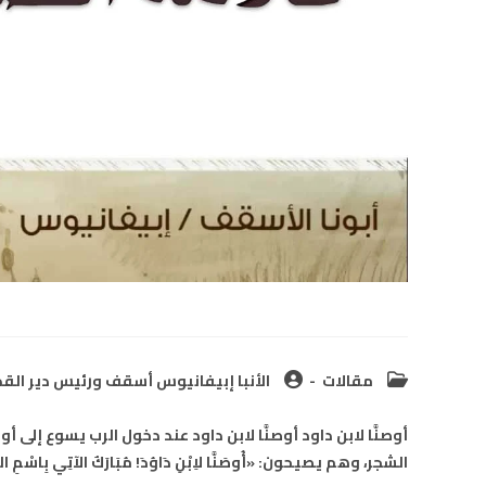
Post
Post
مقالات
الأنبا إبيفانيوس أسقف ورئيس دير القدي
author:
category:
أوصنَّا لابن داود أوصنَّا لابن داود عند دخول الرب يسوع إلى
الشجر، وهم يصيحون: «أُوصَنَّا لاِبْنِ دَاوُدَ! مُبَارَكٌ الآتِي بِاسْمِ الرّ