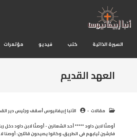
Ski
t
conten
السيرة الذاتية
كتب
فيديو
مؤتمرات
العهد القديم
Post
Post
مقالات
الأنبا إبيفانيوس أسقف ورئيس دير القدي
author:
category:
أوصنَّا لابن داود ***** أحد الشعانين - أوصنَّا لابن داود دخ
فارشين ثيابهم في الطريق، وكانوا يصيحون قائلين: أوصنا لا