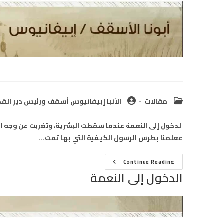
Post
Post
مقالات
الأنبا إبيفانيوس أسقف ورئيس دير القدي
author:
category:
الدخول إلى النعمة عندما سقطت البشرية، وتغربت عن وجه الله
معلمنا بطرس الرسول الكيفية التي بها تمت…
الدخول
Continue Reading
إلى
الدخول إلى النعمة
النعمة