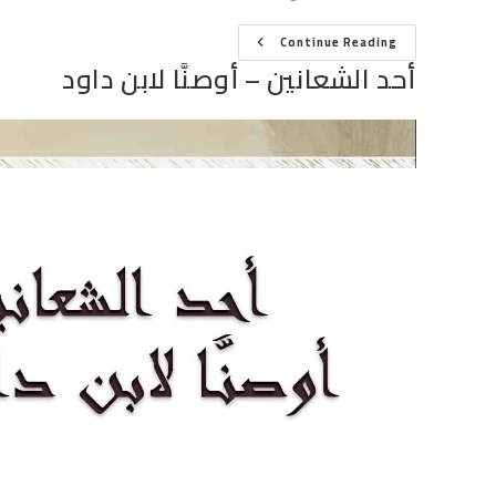
أحد
Continue Reading
الشعانين
أحد الشعانين – أوصنَّا لابن داود
–
أوصنَّا
لابن
داود