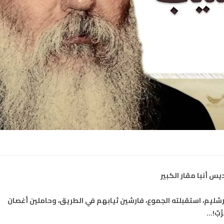
س أنبا مقار الكبير
 أورشليم، استقبلته الجموع، فارشين ثيابهم في الطريق، وحاملين أغصان
َبِّ!…