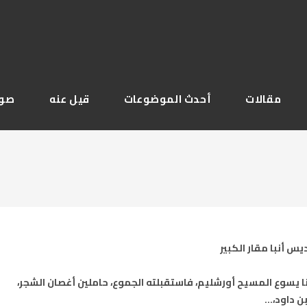
مقالات
أحدث الموضوعات
قيل عنه
صور
س أنبا مقار الكبير
ل ربنا يسوع المسيح أورشليم، فاستقبلته الجموع، حاملين أغصان الشجر،
بن داود،…