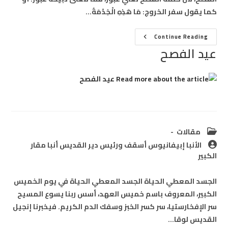
كما يقول سفر الخروج: مَا هَذِهِ الْخِدْمَةُ…
عيد
Continue Reading
الفصح
عيد الفصح
Post
مقالات
category:
Post
الأنبا إبيفانيوس أسقف ورئيس دير القديس أنبا مقار
author:
الكبير
الجسد المعطي الحياة الجسد المعطي الحياة في يوم الخميس
الكبير، المعروف باسم خميس العهد، أسس ربنا يسوع المسيح
سر الإفخارستيا، سر كسر الخبز وسفك الدم الكريم. فيخبرنا إنجيل
القديس لوقا…