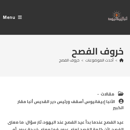
Ski
t
Menu
conten
خروف الفصح
>
أحدث الموضوعات
>
خروف الفصح
Post
مقالات
category:
Post
الأنبا إبيفانيوس أسقف ورئيس دير القديس أنبا مقار
author:
الكبير
عيد الفصح عندما بدأ عيد الفصح عند اليهود، ثار سؤال: ما معنى
الفصح، لأن كلمة الفصح تعني عبور، فما معنى ذبيحة عبور. أو