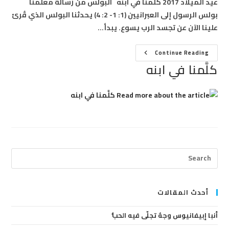
عيد الميلاد 2017 كلَّمنا في ابنه البولس من رسالة معلمنا
بولس الرسول إلى العبرانيين (1: 1- 2: 4) يحدثنا البولس الذي قُرئ
علينا الآن عن تجسد الرب يسوع. يبدأ…
كلَّمنا
Continue Reading
في
كلَّمنا في ابنه
ابنه
ress
cape
to
lose
أحدث المقالات
the
أنبا إبيفانيوس وجهٌ تجلّى فيه الحبُّ
arch