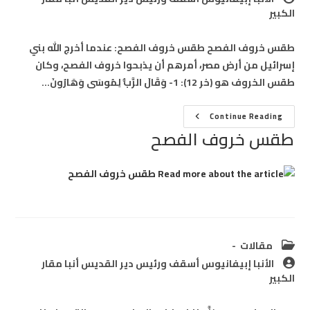
author:
الكبير
طقس خروف الفصح طقس خروف الفصح: عندما أخرج الله بني
إسرائيل من أرض مصر، أمرهم أن يذبحوا خروف الفصح، وكان
طقس الخروف هو (خر 12): 1- وَقَالَ الرَّبُّ لِمُوسَى وَهَارُونَ…
طقس
Continue Reading
خروف
طقس خروف الفصح
الفصح
Post
مقالات
category:
Post
الأنبا إبيفانيوس أسقف ورئيس دير القديس أنبا مقار
author:
الكبير