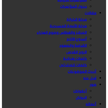
جدول المؤتمرات
مقالات
مجلة الكرازة
مجلة الأسرة المسيحية
الميلاد والغطاس وصوم العذراء
أسبوع الآلام
القيامة والصعود
الروح القدس
كلمات رهبانية
كلمات للمبتدئين
أحدث الموضوعات
قيل عنه
صور
أيقونات
اليونان
أعماله