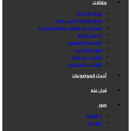
مقالات
مجلة الكرازة
مجلة الأسرة المسيحية
الميلاد والغطاس وصوم العذراء
أسبوع الآلام
القيامة والصعود
الروح القدس
كلمات رهبانية
كلمات للمبتدئين
أحدث الموضوعات
قيل عنه
صور
أيقونات
اليونان