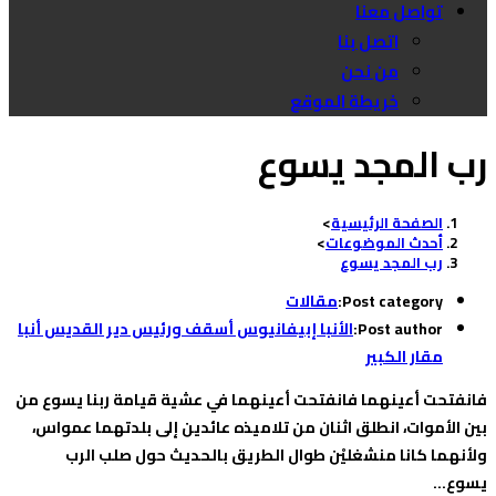
تواصل معنا
اتصل بنا
من نحن
خريطة الموقع
رب المجد يسوع
الصفحة الرئيسية
>
أحدث الموضوعات
>
رب المجد يسوع
Post category:
مقالات
Post author:
الأنبا إبيفانيوس أسقف ورئيس دير القديس أنبا
مقار الكبير
فانفتحت أعينهما فانفتحت أعينهما في عشية قيامة ربنا يسوع من
بين الأموات، انطلق اثنان من تلاميذه عائدين إلى بلدتهما عمواس،
ولأنهما كانا منشغليْن طوال الطريق بالحديث حول صلب الرب
يسوع…