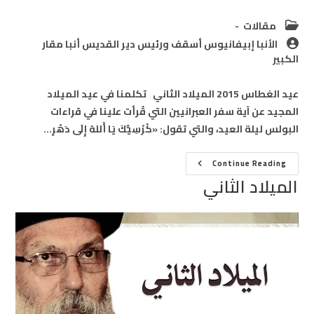
Post
مقالات
category:
Post
الأنبا إبيفانيوس أسقف ورئيس دير القديس أنبا مقار
author:
الكبير
عيد الغطاس 2015 الميلاد الثاني تكلمنا في عيد الميلاد
المجيد عن آية سفر العبرانيين التي قُرأت علينا في قراءات
البولس ليلة العيد، والتي تقول: «كُرْسِيُّكَ يَا أَللهُ إِلَى دَهْرِ…
الميلاد
Continue Reading
الثاني
الميلاد الثاني