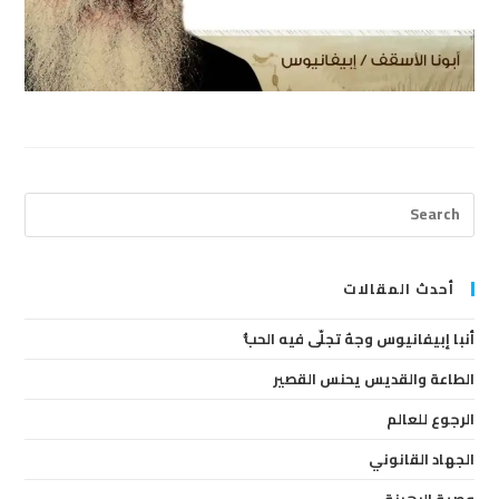
ress
cape
to
lose
أحدث المقالات
the
أنبا إبيفانيوس وجهٌ تجلّى فيه الحبُّ
arch
anel.
الطاعة والقديس يحنس القصير
الرجوع للعالم
الجهاد القانوني
وصية الرهبنة