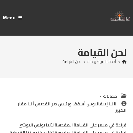
Ski
t
Menu
conten
لحن القيامة
>
أحدث الموضوعات
>
لحن القيامة
Post
مقالات
category:
Post
الأنبا إبيفانيوس أسقف ورئيس دير القديس أنبا مقار
author:
الكبير
قراءة في ميمر على القيامة المقدسة لأنبا بولس البوشي
قراءة في ميمر على القيامة المقدسة تقليد كنيستنا القبطية