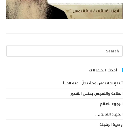
ress
cape
to
lose
أحدث المقالات
the
أنبا إبيفانيوس وجهٌ تجلّى فيه الحبُّ
arch
anel.
الطاعة والقديس يحنس القصير
الرجوع للعالم
الجهاد القانوني
وصية الرهبنة