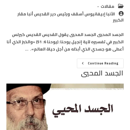
Post
مقالات
category:
Post
الأنبا إبيفانيوس أسقف ورئيس دير القديس أنبا مقار
author:
الكبير
الجسد المحيي الجسد المحيي يقول القديس القديس كيرلس
الكبير في تفسيره لآية إنجيل يوحنا: (يوحنا 6: 51) «والخبز الذي أنا
أعطى هو جسدي الذي أبذله من أجل حياة العالم». …
الجسد
Continue Reading
المحيي
الجسد المحيي