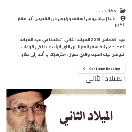
Post
مقالات
category:
Post
الأنبا إبيفانيوس أسقف ورئيس دير القديس أنبا مقار
author:
الكبير
عيد الغطاس 2015 الميلاد الثاني تكلمنا في عيد الميلاد
المجيد عن آية سفر العبرانيين التي قُرأت علينا في قراءات
البولس ليلة العيد، والتي تقول: «كُرْسِيُّكَ يَا أَللهُ إِلَى دَهْرِ…
الميلاد
Continue Reading
الثاني
الميلاد الثاني