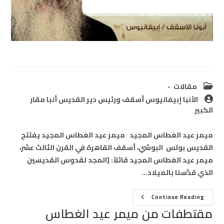
Post
مقالات
category:
Post
الأنبا إبيفانيوس أسقف ورئيس دير القديس أنبا مقار
author:
الكبير
ميمر عيد الغطاس المجيد ميمر عيد الغطاس المجيد يفتتح
القديس بولس البوشي، أسقف القاهرة في القرن الثالث عشر،
ميمر عيد الغطاس المجيد قائلاً: [المجد لقدوس القديسين
الذي قدَّسنا بالميلاد…
مقتطفات
Continue Reading
من
مقتطفات من ميمر عيد الغطاس
ميمر
عيد