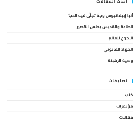
lose
أحدث المقالات
the
أنبا إبيفانيوس وجهٌ تجلّى فيه الحبُّ
arch
anel.
الطاعة والقديس يحنس القصير
الرجوع للعالم
الجهاد القانوني
وصية الرهبنة
تصنيفات
كتب
مؤتمرات
مقالات