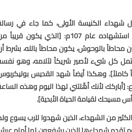
شهداء الكنيسة الأولى، كما جاء في رسالة
القديس إغناطيوس لأهل سميرنا قبل استشهاده عام 107م: [الذي يكون قريباً 
ن محاطاً بالوحوش، يكون محاطاً بالله،
بشرط أن
حتمل كل شيء لأصير شريكاً لآلامه، وهو نفسه
ً كاملاً]. وهكذا أيضاً شهد القديس بوليكربوس
عن الرب يسوع: [أباركك لأنك أهَّلتني لهذا اليوم وهذه الساع
مسيحك لقيامة الحياة الأبدية].
كثير من الشهداء، الذين شهدوا للرب يسوع ولم
اليوم تقدم شهداءها الذين يشفعون لها أمام عرش