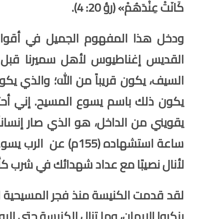
كَانَتْ عِنْدَهُمْ» (رؤ 20: 4).
ودخل هذا المفهوم الجميل في أقوال 
السيف، يكون قريباً من الله؛ والذي يكو
يكون ذلك باسم يسوع المسيح
. إني أ
يقويني من الداخل، هو الذي صار إنسانا
ساعة استشهاده (155م) 
لأنال نصيبًا مع عداد
شهدائك
في شرب كأس 
لقد قدمت الكنيسة منذ فجر المسيحية ال
ينكروا الإيمان، وما تزال الكنيسة حتى 