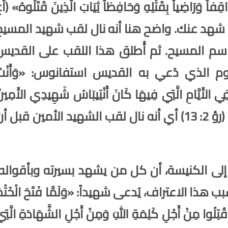
اقِفاً وَرَاضِياً بِقَتْلِهِ وَحَافِظاً ثِيَابَ الَّذِينَ قَتَلُوهُ» (أ
 شهد عنك
. واضح هنا أنه نال لقب شهيد المسيح
م المسيح. ثم أُطلق هذا اللقب على القديس
م الذي دُعي به القديس استفانوس: «وَأَنْتَ
ي الأَيَّامِ الَّتِي فِيهَا كَانَ أَنْتِيبَاسُ
شَهِيدِي
الأَمِين
الَّذِي قُتِلَ عِنْدَكُمْ حَيْثُ الشَّيْطَانُ يَسْكُنُ» (رؤ 2: 13) أي أنه نال لقب الشهيد الأمين قبل 
ى الكنيسة، أن كل من يشهد بسيرته وبأقواله،
 الاعتراف، يُدعى شهيداً: «وَلَمَّا فَتَحَ الْخَتْم
قُتِلُوا مِنْ أَجْلِ كَلِمَةِ اللهِ وَمِنْ أَجْلِ
الشَّهَادَةِ
الَّتِ