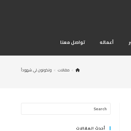
أعماله
تواصل معنا
>
مقالات
>
وتكونون لي شهوداً
Press
Escape
to
close
أحدث المقالات