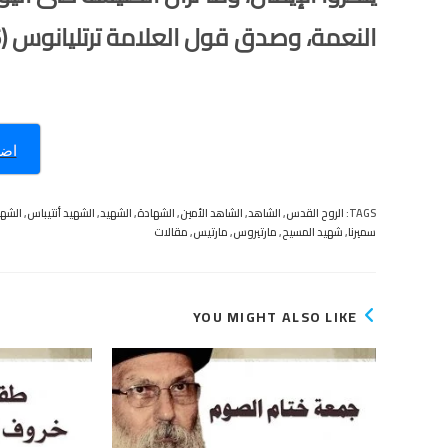
النعمة، وصدق قول العلامة ترتليانوس (225م): [إن دم الشهداء هو بذار الكنيسة].
اضغ
TAGS
:
الروح القدس
,
الشاهد
,
الشاهد الأمين
,
الشهادة
,
الشهيد
,
الشهيد أنتيباس
,
الشه
سميرنا
,
شهيد المسيح
,
مارتيروس
,
مارتيس
,
مقالات
YOU MIGHT ALSO LIKE