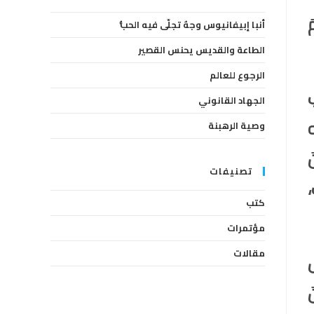
the
َ
أنبا إبيفانيوس وجهٌ تجلّى فيه الحبُّ
search
panel.
الطاعة والقديس يحنس القصير
الرجوع للعالم
الجهاد القانوني
وصية الرهبنة
تصنيفات
،
كتب
مؤتمرات
مقالات
«وَحِينَ