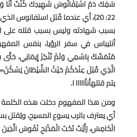
سُفِكَ دَمُ اسْتِفَانُوسَ
شَهِيدِكَ
كُنْتُ أَنَا وَ
22: 20)، أي عندما قُتل استفانوس
الذي
بسبب شهادته وليس بسبب قتله على اس
أنتيباس في سفر الرؤيا، بنفس المفهو
مُتَمَسِّكٌ بِاسْمِي وَلَمْ تُنْكِرْ إِيمَانِي، حَتَّى فِ
يتم قتلهأنأااااا ا.
ومن هذا المفهوم دخلت هذه الكلمة إل
أي يعترف بالرب يسوع المسيح، ويُقتل بسبب هذا
الْخَامِسَ، رَأَيْتُ تَحْتَ الْمَذْبَحِ نُفُوسَ الَّذِينَ 