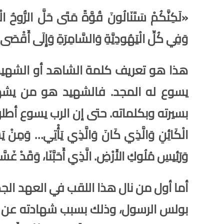
«لَكِنَّكُمْ سَتَنَالُونَ قُوَّةً مَتَى حَلَّ الرُّوحُ 
وَفِي كُلِّ الْيَهُودِيَّةِ وَالسَّامِرَةِ وَإِلَى أَقْصَى الأ
هذا هو تعريف كلمة الشاهد أو الشهيد 
يسوع له المجد. فالشهيد هو من يشهد
بسيرته وبكلماته. حتى إن الرب يسوع أطلق عل
الْكَائِنِ وَالَّذِي كَانَ وَالَّذِي يَأْتِي… وَمِنْ 
وَرَئِيسِ مُلُوكِ الأَرْضِ. الَّذِي أَحَبَّنَا، وَقَدْ غَسَّلَنَا 
أما أول من نال هذا اللقب في العهد ا