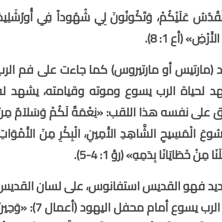
الْقُدُسُ عَلَيْكُمْ، وَتَكُونُونَ لِي
شُهُوداً
فِي أُورُشَلِيم
َرْضِ» (أع 1: 8).
(مارتيس أو مارتيروس) كما جاءت على فم الرب
 لحياة الرب يسوع وموته وقيامته، يشهد له
ى نفسه هذا اللقب: «نِعْمَةٌ لَكُمْ وَسَلاَمٌ مِنَ
يَسُوعَ الْمَسِيحِ
الشَّاهِدِ
الأَمِينِ، الْبِكْرِ مِنَ الأَمْوَاتِ
مِنْ خَطَايَانَا بِدَمِهِ» (رؤ 1: 4-5).
لجديد فهو القديس استفانوس، على لسان القديس
بولس الرسول، وذلك بسبب شهادته عن الرب يسوع أمام محفل اليهود (أعمال 7): 