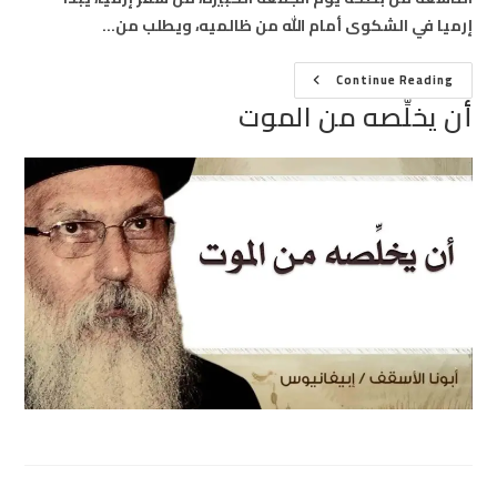
إرميا في الشكوى أمام الله من ظالميه، ويطلب من…
أن
Continue Reading
يخلِّصه
أن يخلِّصه من الموت
من
الموت