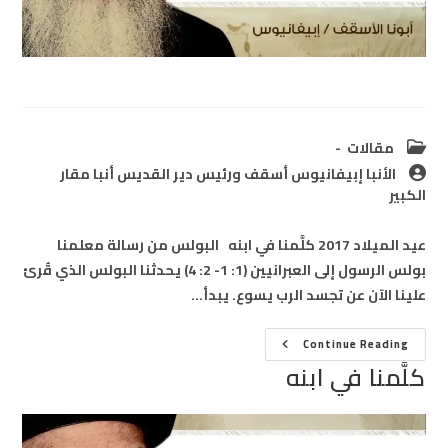
Post
مقالات
category:
Post
الأنبا إبيفانيوس أسقف ورئيس دير القديس أنبا مقار
author:
الكبير
عيد الميلاد 2017 كلَّمنا في ابنه البولس من رسالة معلمنا
بولس الرسول إلى العبرانيين (1: 1- 2: 4) يحدثنا البولس الذي قُرئ
علينا الآن عن تجسد الرب يسوع. يبدأ…
كلَّمنا
Continue Reading
في
كلَّمنا في ابنه
ابنه