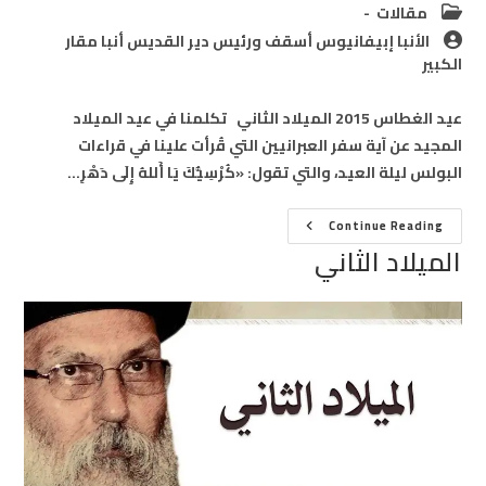
Post
مقالات
category:
Post
الأنبا إبيفانيوس أسقف ورئيس دير القديس أنبا مقار
author:
الكبير
عيد الغطاس 2015 الميلاد الثاني تكلمنا في عيد الميلاد
المجيد عن آية سفر العبرانيين التي قُرأت علينا في قراءات
البولس ليلة العيد، والتي تقول: «كُرْسِيُّكَ يَا أَللهُ إِلَى دَهْرِ…
الميلاد
Continue Reading
الثاني
الميلاد الثاني