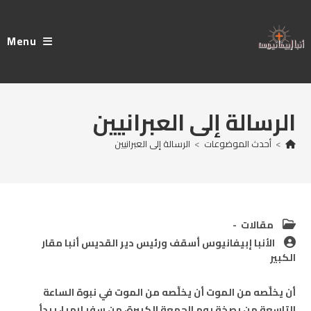
Ski
t
Menu
conten
الرسالة إلى العبرانيين
>
أحدث الموضوعات
>
الرسالة إلى العبرانيين
Post
مقالات
category:
Post
الأنبا إبيفانيوس أسقف ورئيس دير القديس أنبا مقار
author:
الكبير
أن يخلِّصه من الموت أن يخلِّصه من الموت في نبوة الساعة
التاسعة من بصخة يوم الجمعة الكبيرة، من سفر إرميا، يبدأ