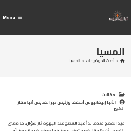
Ski
t
Menu
conten
المسيا
>
أحدث الموضوعات
>
المسيا
Post
مقالات
category:
Post
الأنبا إبيفانيوس أسقف ورئيس دير القديس أنبا مقار
author:
الكبير
عيد الفصح عندما بدأ عيد الفصح عند اليهود، ثار سؤال: ما معنى
الفصح، لأن كلمة الفصح تعني عبور، فما معنى ذبيحة عبور. أو