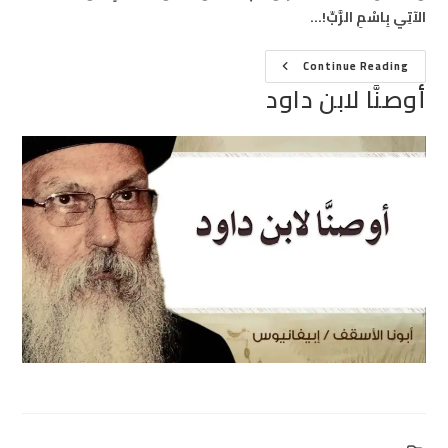
الآتِي بِاسْمِ الرَّبِّ!…
أوصنَّا
Continue Reading
لابن
أوصنَّا لابن داود
داود