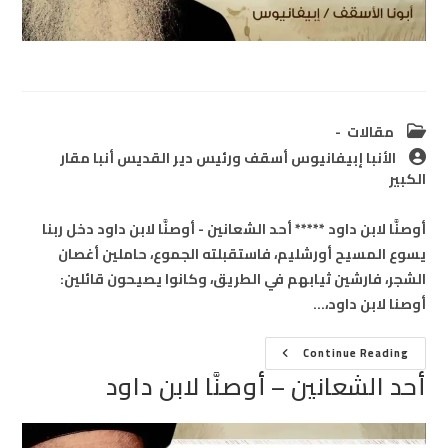
Post
مقالات
category:
Post
الأنبا إبيفانيوس أسقف ورئيس دير القديس أنبا مقار
author:
الكبير
أوصنَّا لابن داود ***** أحد الشعانين - أوصنَّا لابن داود دخل ربنا
يسوع المسيح أورشليم، فاستقبلته الجموع، حاملين أغصان
الشجر، فارشين ثيابهم في الطريق، وكانوا يصيحون قائلين:
أوصنا لابن داود،…
أحد
Continue Reading
الشعانين
أحد الشعانين – أوصنَّا لابن داود
–
أوصنَّا
لابن
داود