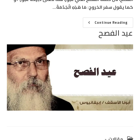
كما يقول سفر الخروج: مَا هَذِهِ الْخِدْمَةُ…
عيد
Continue Reading
الفصح
عيد الفصح
Post
مقالات