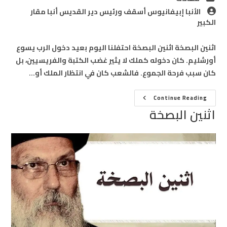
category:
Post
الأنبا إبيفانيوس أسقف ورئيس دير القديس أنبا مقار
author:
الكبير
اثنين البصخة اثنين البصخة احتفلنا اليوم بعيد دخول الرب يسوع
أورشليم. كان دخوله كملك لا يثير غضب الكتبة والفريسيين، بل
كان سبب فرحة الجموع. فالشعب كان في انتظار الملك أو…
اثنين
Continue Reading
البصخة
اثنين البصخة