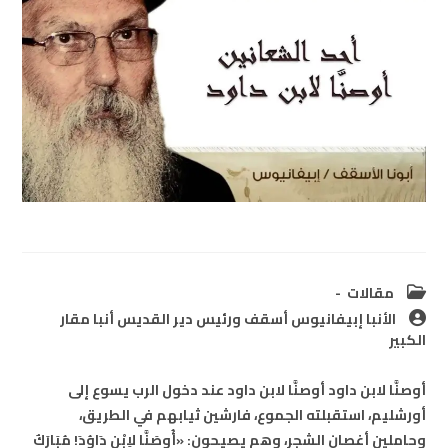
Post
مقالات
category:
Post
الأنبا إبيفانيوس أسقف ورئيس دير القديس أنبا مقار
author:
الكبير
أوصنَّا لابن داود أوصنَّا لابن داود عند دخول الرب يسوع إلى
أورشليم، استقبلته الجموع، فارشين ثيابهم في الطريق،
وحاملين أغصان الشجر، وهم يصيحون: «أُوصَنَّا لاِبْنِ دَاوُدَ! مُبَارَكٌ