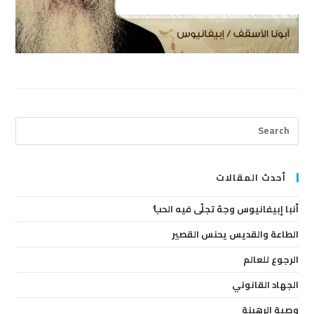
ress
cape
to
lose
أحدث المقالات
the
أنبا إبيفانيوس وجهٌ تجلّى فيه الحبُّ
arch
anel.
الطاعة والقديس يحنس القصير
الرجوع للعالم
الجهاد القانوني
وصية الرهبنة