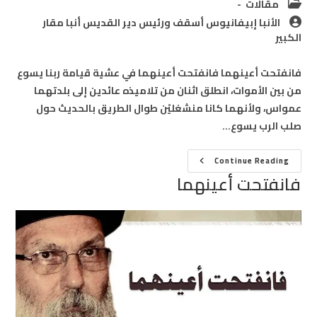
Post
مقالات
category:
Post
الأنبا إبيفانيوس أسقف ورئيس دير القديس أنبا مقار
author:
الكبير
فانفتحت أعينهما فانفتحت أعينهما في عشية قيامة ربنا يسوع
من بين الأموات، انطلق اثنان من تلاميذه عائدين إلى بلدتهما
عمواس، ولأنهما كانا منشغليْن طوال الطريق بالحديث حول
صلب الرب يسوع…
فانفتحت
Continue Reading
أعينهما
فانفتحت أعينهما